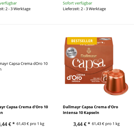
 verfügbar
Sofort verfügbar
BESTSELLER
ANGE
eit: 2 - 3 Werktage
Lieferzeit: 2 - 3 Werktage
BESTSELLER
lassico Italiano
Lavazza Caffè Crema Gustoso 1Kg
Café 
ana ganze Bohne
00g
99 €
*
19,99 €
*
19,99 € pro KG
yr Capsa Crema d'Oro 10
Dallmayr Capsa Crema d'Oro
ln
Intensa 10 Kapseln
3,44 €
*
61,43 € pro 1 kg
3,44 €
*
61,43 € pro 1 kg