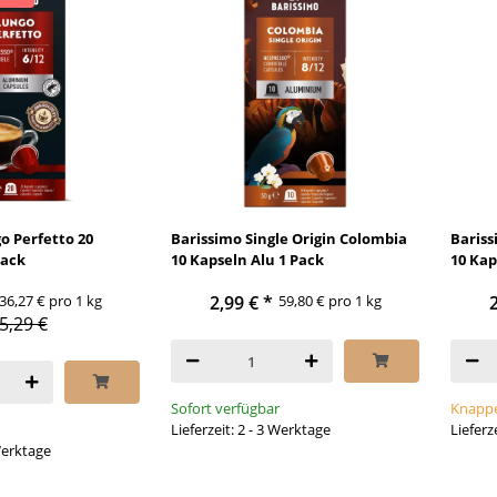
o Perfetto 20
Barissimo Single Origin Colombia
Bariss
Pack
10 Kapseln Alu 1 Pack
10 Kap
36,27 € pro 1 kg
2,99 €
*
59,80 € pro 1 kg
5,29 €
Sofort verfügbar
Knappe
Lieferzeit: 2 - 3 Werktage
Lieferz
 Werktage