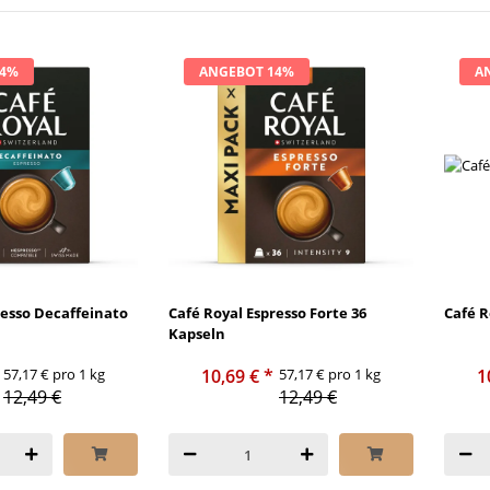
14%
ANGEBOT 14%
A
resso Decaffeinato
Café Royal Espresso Forte 36
Café R
Kapseln
57,17 € pro 1 kg
10,69 €
*
57,17 € pro 1 kg
1
12,49 €
12,49 €