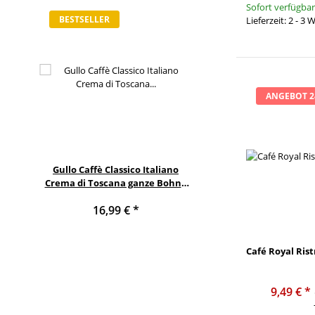
Sofort verfügbar
BESTSELLER
BESTSELLER
Lieferzeit: 2 - 3
ANGEBOT 
6
Gullo Caffè Classico Italiano
Lavazza Caffè Crema G
Crema di Toscana ganze Bohne
1000g
16,99 €
*
19,99 €
*
19,99 € pro K
Café Royal Rist
9,49 €
*