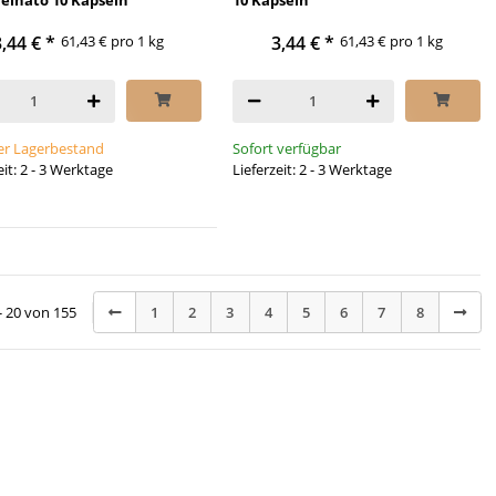
3,44 €
*
61,43 € pro 1 kg
3,44 €
*
61,43 € pro 1 kg
r Lagerbestand
Sofort verfügbar
eit: 2 - 3 Werktage
Lieferzeit: 2 - 3 Werktage
 - 20 von 155
1
2
3
4
5
6
7
8