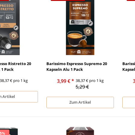
sso Ristretto 20
Barissimo Espresso Supremo 20
Baris
 1 Pack
Kapseln Alu 1 Pack
Kapsel
38,37 € pro 1 kg
3,99 €
*
38,37 € pro 1 kg
5,29 €
 Artikel
Zum Artikel
25%