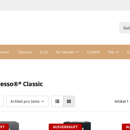
messo
Tassimo
E.S.E
für Senseo
Lösllich
Tee
z
esso®* Classic
Artikel pro Seite
Artikel 1
UFT
AUSVERKAUFT
A