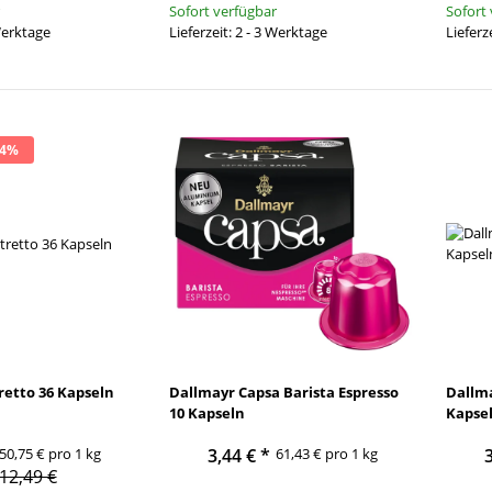
Sofort verfügbar
Sofort
ANGEBOT 14%
BESTSELLER
 Werktage
Lieferzeit: 2 - 3 Werktage
Lieferz
24%
ustoso 1Kg
Café Royal Lungo Forte 36
Gullo Caffè C
Kapseln
Crema di Tosc
10
10,69 €
*
16,
G
57,17 € pro 1 kg
12,49 €
retto 36 Kapseln
Dallmayr Capsa Barista Espresso
Dallma
10 Kapseln
Kapse
50,75 € pro 1 kg
3,44 €
*
61,43 € pro 1 kg
12,49 €