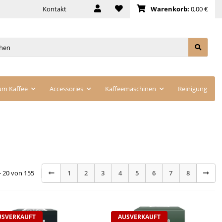
Kontakt
Warenkorb:
0,00 €
um Kaffee
Accessories
Kaffeemaschinen
Reinigung
 - 20 von 155
1
2
3
4
5
6
7
8
USVERKAUFT
AUSVERKAUFT