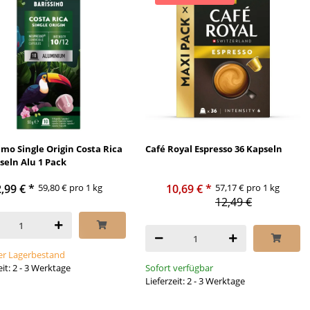
imo Single Origin Costa Rica
Café Royal Espresso 36 Kapseln
seln Alu 1 Pack
2,99 €
*
59,80 € pro 1 kg
10,69 €
*
57,17 € pro 1 kg
12,49 €
r Lagerbestand
eit: 2 - 3 Werktage
Sofort verfügbar
Lieferzeit: 2 - 3 Werktage