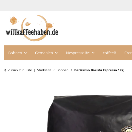
Bohnen
Gemahlen
Nespresso®*
coffeeB
Cre
Zurück zur Liste
Startseite
Bohnen
Barissimo Barista Espresso 1Kg