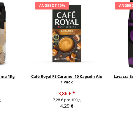
ANGEBOT 10%
ANGEB
rema 1Kg
Café Royal FE Caramel 10 Kapseln Alu
Lavazza E
1 Pack
3,86 €
*
g
7,28 € pro 100 g
4,29 €