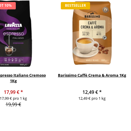
OT 10%
BESTSELLER
spresso Italiano Cremoso
Barissimo Caffè Crema & Aroma 1Kg
1Kg
17,99 €
*
12,49 €
*
17,99 € pro 1 kg
12,49 € pro 1 kg
19,99 €