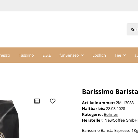
messo
Tassimo
E.S.E
für Senseo
Lösllich
Tee
z
Barissimo Barista
Artikelnummer:
2M-13083
Haltbar bis:
28.03.2028
Kategorie:
Bohnen
Hersteller:
NewCoffee GmbH 
Barissimo Barista Espresso 1K