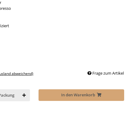
r
presso
iziert
Frage zum Artikel
Ausland abweichend)
In den Warenkorb
Packung