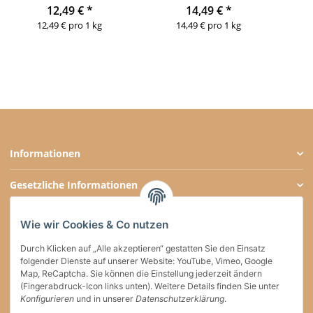
12,49 €
*
14,49 €
*
12,49 € pro 1 kg
14,49 € pro 1 kg
Informationen
Gesetzliche Informationen
Zahlungsarten
Wie wir Cookies & Co nutzen
Social Media
Durch Klicken auf „Alle akzeptieren“ gestatten Sie den Einsatz
folgender Dienste auf unserer Website: YouTube, Vimeo, Google
Map, ReCaptcha. Sie können die Einstellung jederzeit ändern
(Fingerabdruck-Icon links unten). Weitere Details finden Sie unter
Versand
Konfigurieren
und in unserer
Datenschutzerklärung
.