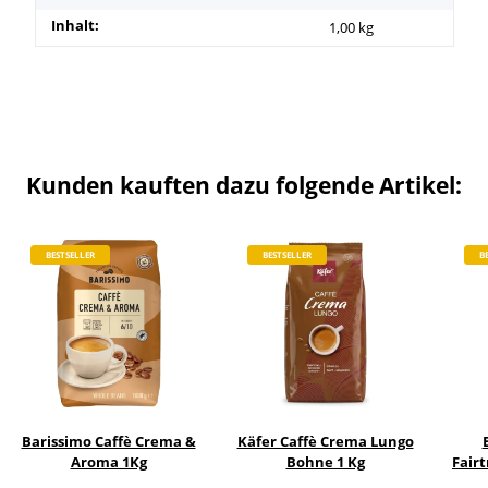
Inhalt:
1,00 kg
Kunden kauften dazu folgende Artikel:
BESTSELLER
BESTSELLER
B
Barissimo Caffè Crema &
Käfer Caffè Crema Lungo
Aroma 1Kg
Bohne 1 Kg
Fairt