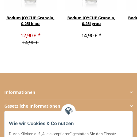
Bodum JOYCUP Granola,
Bodum JOYCUP Granola,
Bod
0.25l blau
0.25l grau
12,90 €
*
14,90 €
*
14,90 €
Informationen
Gesetzliche Informationen
Zahlungsarten
Wie wir Cookies & Co nutzen
Social Media
Durch Klicken auf „Alle akzeptieren“ gestatten Sie den Einsatz