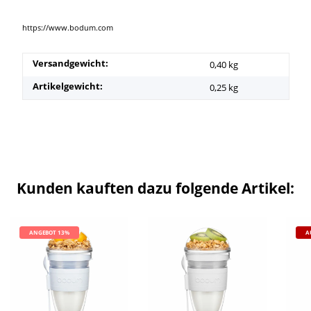
https://www.bodum.com
Versandgewicht:
0,40 kg
Artikelgewicht:
0,25
kg
Kunden kauften dazu folgende Artikel:
ANGEBOT 13%
A