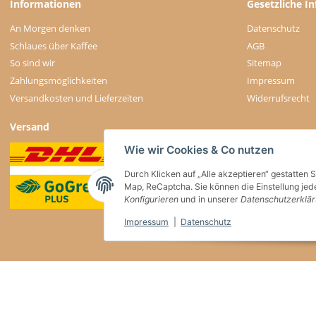
Informationen
Gesetzliche I
An Morgen denken
Datenschutz
Schlaues über Kaffee
AGB
So sind wir
Sitemap
Zahlungsmöglichkeiten
Impressum
Versandkosten und Lieferzeiten
Widerrufsrecht
Versand
Wie wir Cookies & Co nutzen
Durch Klicken auf „Alle akzeptieren“ gestatten 
Map, ReCaptcha. Sie können die Einstellung jede
Konfigurieren
und in unserer
Datenschutzerklä
Impressum
|
Datenschutz
* * Diese Marke gehört Dritten, die keinerlei Verbindung zu willkaffeehaben.de hab
* Alle Preise inkl. gesetzlicher USt. , zzgl.
Versand