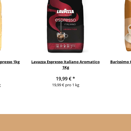
presso 1kg
Lavazza Espresso Italiano Aromatico
Barissimo 
1Kg
19,99 €
*
g
19,99 € pro 1 kg