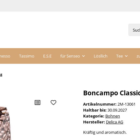
messo
Tassimo
E.S.E
für Senseo
Lösllich
Tee
z
kg
Boncampo Classic
Artikelnummer:
2M-13061
Haltbar bis:
30.09.2027
Kategorie:
Bohnen
Hersteller:
Delica AG
Kräftig und aromatisch.