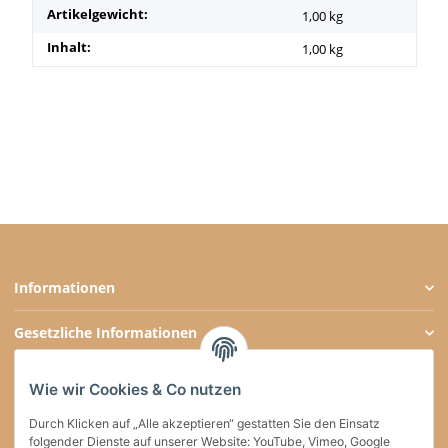
Artikelgewicht:
1,00
kg
Inhalt:
1,00 kg
Informationen
Gesetzliche Informationen
Zahlungsarten
Wie wir Cookies & Co nutzen
Social Media
Durch Klicken auf „Alle akzeptieren“ gestatten Sie den Einsatz
folgender Dienste auf unserer Website: YouTube, Vimeo, Google