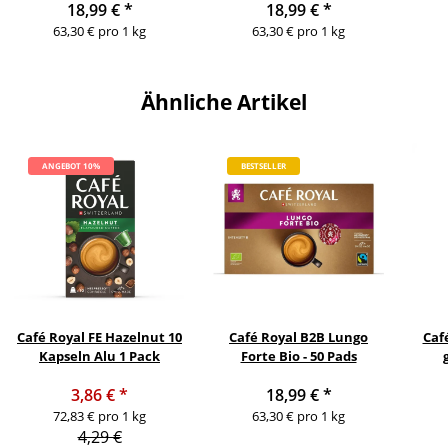
18,99 €
*
18,99 €
*
63,30 € pro 1 kg
63,30 € pro 1 kg
Ähnliche Artikel
ANGEBOT 10%
BESTSELLER
Café Royal FE Hazelnut 10
Café Royal B2B Lungo
Caf
Kapseln Alu 1 Pack
Forte Bio - 50 Pads
3,86 €
*
18,99 €
*
72,83 € pro 1 kg
63,30 € pro 1 kg
4,29 €