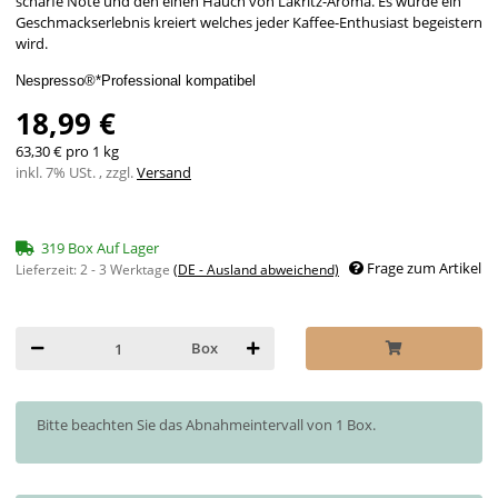
scharfe Note und den einen Hauch von Lakritz-Aroma. Es wurde ein
Geschmackserlebnis kreiert welches jeder Kaffee-Enthusiast begeistern
wird.
Nespresso®*Professional kompatibel
18,99 €
63,30 € pro 1 kg
inkl. 7% USt. , zzgl.
Versand
319 Box Auf Lager
Frage zum Artikel
Lieferzeit:
2 - 3 Werktage
(DE - Ausland abweichend)
Box
x
Bitte beachten Sie das Abnahmeintervall von 1 Box.