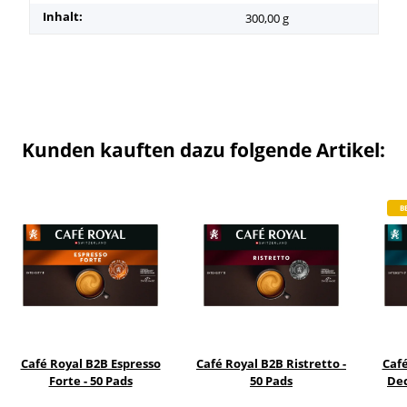
Inhalt:
300,00 g
Kunden kauften dazu folgende Artikel:
B
Café Royal B2B Espresso
Café Royal B2B Ristretto -
Café
Forte - 50 Pads
50 Pads
Dec