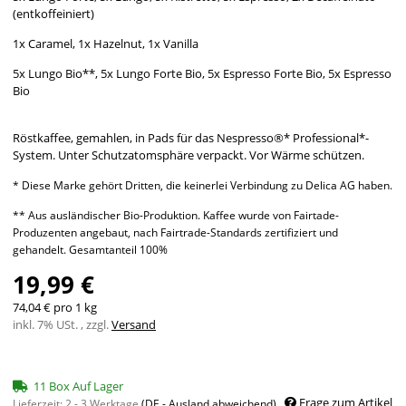
(entkoffeiniert)
1x Caramel, 1x Hazelnut, 1x Vanilla
5x Lungo Bio**, 5x Lungo Forte Bio, 5x Espresso Forte Bio, 5x Espresso
Bio
Röstkaffee, gemahlen, in Pads für das Nespresso®* Professional*-
System. Unter Schutzatomsphäre verpackt. Vor Wärme schützen.
* Diese Marke gehört Dritten, die keinerlei Verbindung zu Delica AG haben.
** Aus ausländischer Bio-Produktion. Kaffee wurde von Fairtade-
Produzenten angebaut, nach Fairtrade-Standards zertifiziert und
gehandelt. Gesamtanteil 100%
19,99 €
74,04 € pro 1 kg
inkl. 7% USt. , zzgl.
Versand
11 Box Auf Lager
Frage zum Artikel
Lieferzeit:
2 - 3 Werktage
(DE - Ausland abweichend)