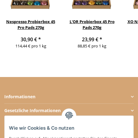
Nespresso Probierbox 45
L'OR Probierbox 45 Pro
XO No
Pro Pads 270g
Pads 270g
30,90 €
*
23,99 €
*
114,44 € pro 1 kg
88,85 € pro 1 kg
Informationen
Gesetzliche Informationen
Zahlungsarten
Wie wir Cookies & Co nutzen