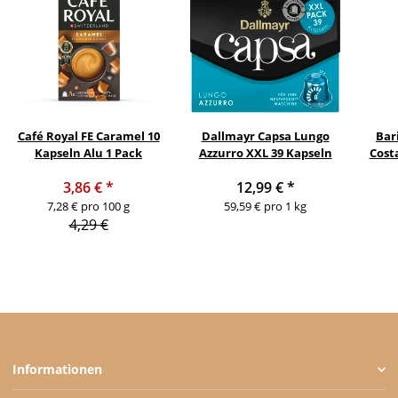
Café Royal FE Caramel 10
Dallmayr Capsa Lungo
Bar
Kapseln Alu 1 Pack
Azzurro XXL 39 Kapseln
Cost
3,86 €
*
12,99 €
*
7,28 € pro 100 g
59,59 € pro 1 kg
4,29 €
Informationen