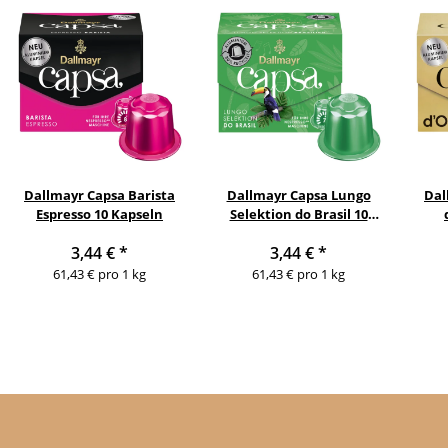
Dallmayr Capsa Barista
Dallmayr Capsa Lungo
Dal
Espresso 10 Kapseln
Selektion do Brasil 10
Kapseln
3,44 €
*
3,44 €
*
61,43 € pro 1 kg
61,43 € pro 1 kg