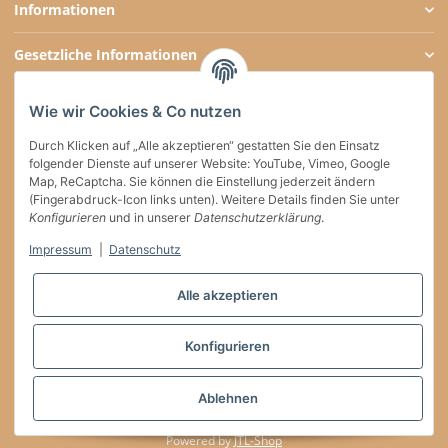
Informationen
Gesetzliche Informationen
Zahlungsarten
Wie wir Cookies & Co nutzen
Social Media
Durch Klicken auf „Alle akzeptieren“ gestatten Sie den Einsatz
folgender Dienste auf unserer Website: YouTube, Vimeo, Google
Map, ReCaptcha. Sie können die Einstellung jederzeit ändern
(Fingerabdruck-Icon links unten). Weitere Details finden Sie unter
Versand
Konfigurieren
und in unserer
Datenschutzerklärung
.
Impressum
|
Datenschutz
Vertrag widerrufen
Alle akzeptieren
* * Diese Marke gehört Dritten, die keinerlei Verbindung zu willkaffeehaben.de
Konfigurieren
haben
* Alle Preise inkl. gesetzlicher USt. , zzgl.
Versand
Ablehnen
Developed by
Theme.art
Powered by
JTL-Shop