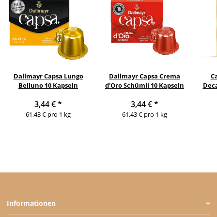
Dallmayr Capsa Lungo
Dallmayr Capsa Crema
Ca
Belluno 10 Kapseln
d'Oro Schümli 10 Kapseln
Deca
3,44 €
*
3,44 €
*
61,43 € pro 1 kg
61,43 € pro 1 kg
Informationen