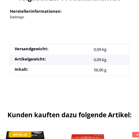
Herstellerinformationen:
Dallmayr
Versandgewicht:
0,09 kg
Artikelgewicht:
0,09
kg
Inhalt:
56,00 g
Kunden kauften dazu folgende Artikel:
BESTSELLER
A