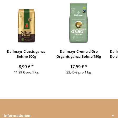
Dallmayr Classic ganze
Dallmayr Crema d'Oro
Dall
Bohne 500g
Organic ganze Bohne 750g
Dolc
8,99 €
*
17,59 €
*
11,99 € pro 1 kg
23,45 € pro 1 kg
Informationen