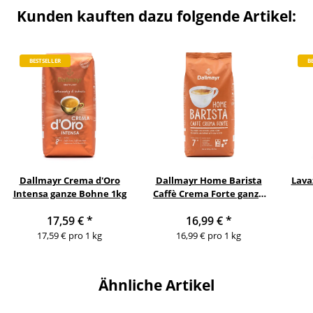
Kunden kauften dazu folgende Artikel:
BESTSELLER
B
Dallmayr Crema d'Oro
Dallmayr Home Barista
Lava
Intensa ganze Bohne 1kg
Caffè Crema Forte ganze
Bohne 1kg
17,59 €
*
16,99 €
*
17,59 € pro 1 kg
16,99 € pro 1 kg
Ähnliche Artikel