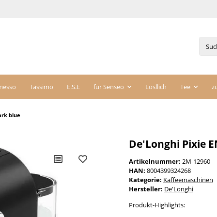
messo
Tassimo
E.S.E
für Senseo
Lösllich
Tee
z
ark blue
De'Longhi Pixie 
Artikelnummer:
2M-12960
HAN:
8004399324268
Kategorie:
Kaffeemaschinen
Hersteller:
De'Longhi
Produkt-Highlights: