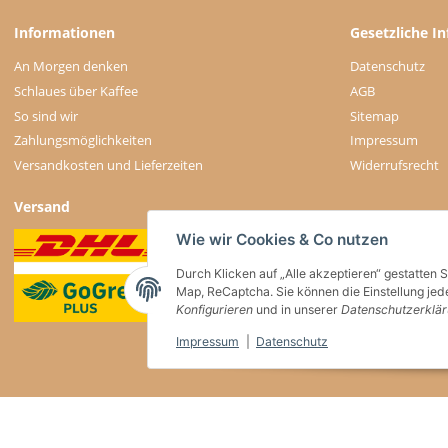
Informationen
Gesetzliche I
An Morgen denken
Datenschutz
Schlaues über Kaffee
AGB
So sind wir
Sitemap
Zahlungsmöglichkeiten
Impressum
Versandkosten und Lieferzeiten
Widerrufsrecht
Versand
Wie wir Cookies & Co nutzen
Durch Klicken auf „Alle akzeptieren“ gestatten 
Map, ReCaptcha. Sie können die Einstellung jede
Konfigurieren
und in unserer
Datenschutzerklä
Impressum
|
Datenschutz
* * Diese Marke gehört Dritten, die keinerlei Verbindung zu willkaffeehaben.de hab
* Alle Preise inkl. gesetzlicher USt. , zzgl.
Versand