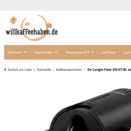
Bohnen
Gemahlen
Nespresso®*
coffeeB
Cre
Zurück zur Liste
Startseite
Kaffeemaschinen
De'Longhi Pixie EN127.BL d