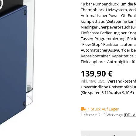
19 bar Pumpendruck, um die fe
Thermoblock-Heizsystem, Verkü
Automatischer Power-Off Funkt
komplett aus (Zeitspanne kann
Niedriger Energieverbrauch (0
Einfachste Bedienung per Kno
Tassen-Programmierung: Für i
"Flow-Stop"-Funktion: automat
Automatischer Auswurf der ben
Kapselcontainer. Kapazität ca. 
Einklappbares Abtropfgitter f
139,90 €
inkl. 19% USt. ,
Versandkostenfr
Unverbindliche Preisempfehlun
(Sie sparen
6.11%
, also
9,10 €
)
1 Stück Auf Lager
Lieferzeit:
2 - 3 Werktage
(DE - 