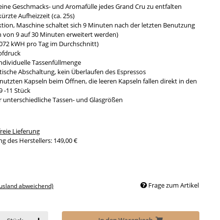
ine Geschmacks- und Aromafülle jedes Grand Cru zu entfalten
rzte Aufheizzeit (ca. 25s)
ion, Maschine schaltet sich 9 Minuten nach der letzten Benutzung
 von 9 auf 30 Minuten erweitert werden)
,072 kWH pro Tag im Durchschnitt)
pfdruck
ndividuelle Tassenfüllmenge
ische Abschaltung, kein Überlaufen des Espressos
utzten Kapseln beim Öffnen, die leeren Kapseln fallen direkt in den
9 -11 Stück
ür unterschiedliche Tassen- und Glasgrößen
eie Lieferung
g des Herstellers
:
149,00 €
Frage zum Artikel
Ausland abweichend)