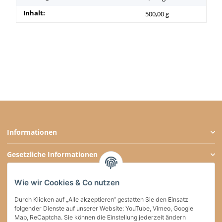
Inhalt:
500,00 g
Informationen
Gesetzliche Informationen
Zahlungsarten
Wie wir Cookies & Co nutzen
Social Media
Durch Klicken auf „Alle akzeptieren“ gestatten Sie den Einsatz
folgender Dienste auf unserer Website: YouTube, Vimeo, Google
Map, ReCaptcha. Sie können die Einstellung jederzeit ändern