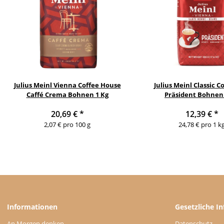
Julius Meinl Vienna Coffee House
Julius Meinl Classic C
Caffé Crema Bohnen 1 Kg
Präsident Bohnen
20,69 €
*
12,39 €
*
2,07 € pro 100 g
24,78 € pro 1 k
Informationen
Gesetzliche I
An Morgen denken
Datenschutz