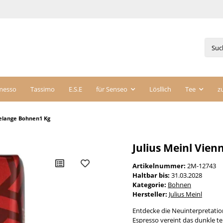
messo
Tassimo
E.S.E
für Senseo
Lösllich
Tee
z
Melange Bohnen1 Kg
Julius Meinl Vie
Artikelnummer:
2M-12743
Haltbar bis:
31.03.2028
Kategorie:
Bohnen
Hersteller:
Julius Meinl
Entdecke die Neuinterpretatio
Espresso vereint das dunkle 