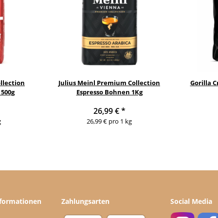
ollection
Julius Meinl Premium Collection
Gorilla 
 500g
Espresso Bohnen 1Kg
26,99 €
*
g
26,99 € pro 1 kg
nformationen
Zahlungsarten
Social Media