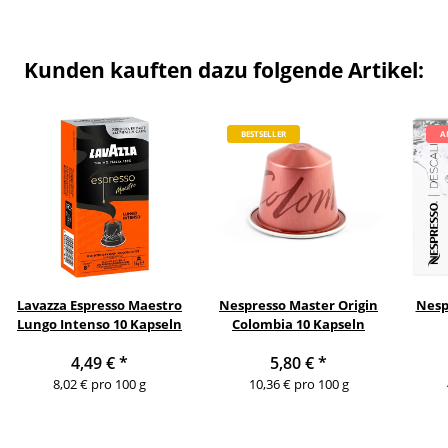
Kunden kauften dazu folgende Artikel:
BESTSELLER
A
Lavazza Espresso Maestro
Nespresso Master Origin
Nesp
Lungo Intenso 10 Kapseln
Colombia 10 Kapseln
4,49 €
*
5,80 €
*
8,02 € pro 100 g
10,36 € pro 100 g