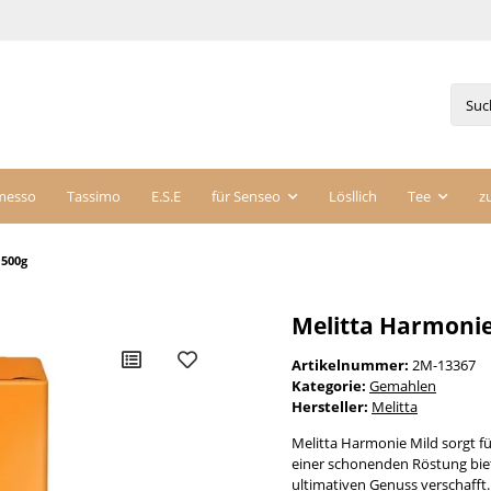
messo
Tassimo
E.S.E
für Senseo
Lösllich
Tee
z
 500g
Melitta Harmonie
Artikelnummer:
2M-13367
Kategorie:
Gemahlen
Hersteller:
Melitta
Melitta Harmonie Mild sorgt f
einer schonenden Röstung biet
ultimativen Genuss verschafft.