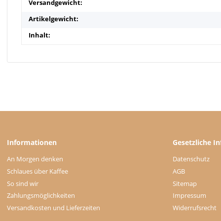
Versandgewicht:
Artikelgewicht:
Inhalt:
Informationen
Gesetzliche I
An Morgen denken
Datenschutz
Schlaues über Kaffee
AGB
So sind wir
Sitemap
Zahlungsmöglichkeiten
Impressum
Versandkosten und Lieferzeiten
Widerrufsrecht