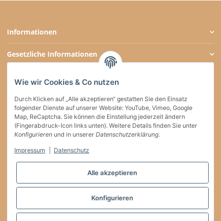
Informationen
Gesetzliche Informationen
Zahlungsarten
Wie wir Cookies & Co nutzen
Social Media
Durch Klicken auf „Alle akzeptieren“ gestatten Sie den Einsatz
folgender Dienste auf unserer Website: YouTube, Vimeo, Google
Map, ReCaptcha. Sie können die Einstellung jederzeit ändern
(Fingerabdruck-Icon links unten). Weitere Details finden Sie unter
Versand
Konfigurieren
und in unserer
Datenschutzerklärung
.
Impressum
|
Datenschutz
Vertrag widerrufen
Alle akzeptieren
* * Diese Marke gehört Dritten, die keinerlei Verbindung zu willkaffeehaben.de
Konfigurieren
haben
* Alle Preise inkl. gesetzlicher USt. , zzgl.
Versand