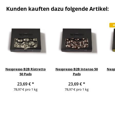
Kunden kauften dazu folgende Artikel:
B
Nespresso B2B Ristretto
Nespresso B2B Intenso 50
Nesp
50 Pads
Pads
23,69 €
*
23,69 €
*
78,97 € pro 1 kg
78,97 € pro 1 kg