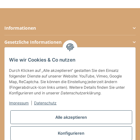
Informationen
Gesetzliche Informationen
Zahlungsarten
Wie wir Cookies & Co nutzen
Social Media
Durch Klicken auf „Alle akzeptieren“ gestatten Sie den Einsatz
folgender Dienste auf unserer Website: YouTube, Vimeo, Google
Map, ReCaptcha. Sie können die Einstellung jederzeit ändern
(Fingerabdruck-Icon links unten). Weitere Details finden Sie unter
Versand
Konfigurieren
und in unserer
Datenschutzerklärung
.
Impressum
|
Datenschutz
Vertrag widerrufen
Alle akzeptieren
* * Diese Marke gehört Dritten, die keinerlei Verbindung zu willkaffeehaben.de
Konfigurieren
haben