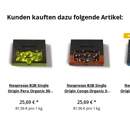
Kunden kauften dazu folgende Artikel:
B
Nespresso B2B Single
Nespresso B2B Single
Ne
Origin Peru Organic 50
Origin Congo Organic 50
Orig
Pads
Pads
25,69 €
*
25,69 €
*
81,56 € pro 1 kg
81,56 € pro 1 kg