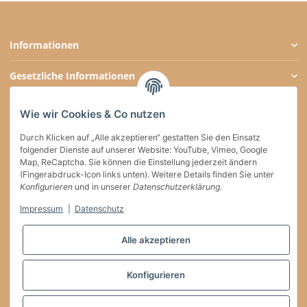
Informationen
Gesetzliche Informationen
Zahlungsarten
Wie wir Cookies & Co nutzen
Social Media
Durch Klicken auf „Alle akzeptieren“ gestatten Sie den Einsatz
folgender Dienste auf unserer Website: YouTube, Vimeo, Google
Map, ReCaptcha. Sie können die Einstellung jederzeit ändern
(Fingerabdruck-Icon links unten). Weitere Details finden Sie unter
Konfigurieren
und in unserer
Datenschutzerklärung
.
Versand
Impressum
|
Datenschutz
Vertrag widerrufen
Alle akzeptieren
* * Diese Marke gehört Dritten, die keinerlei Verbindung zu willkaffeehaben.de
Konfigurieren
haben
* Alle Preise inkl. gesetzlicher USt. , zzgl.
Versand