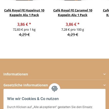
Café Royal FE Hazelnut 10
Café Royal FE Caramel 10
Café
Kapseln Alu 1 Pack
Kapseln Alu 1 Pack
K
3,86 €
*
3,86 €
*
72,83 € pro 1 kg
7,28 € pro 100 g
4,29 €
4,29 €
Informationen
Gesetzliche Informationen
Zahlungsarten
Wie wir Cookies & Co nutzen
Social Media
Durch Klicken auf „Alle akzeptieren“ gestatten Sie den Einsatz