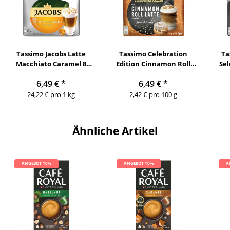
Tassimo Jacobs Latte
Tassimo Celebration
Ta
Macchiato Caramel 8
Edition Cinnamon Roll
Sel
Portionen
Latte 8 Portionen
L
6,49 €
*
6,49 €
*
24,22 € pro 1 kg
2,42 € pro 100 g
Ähnliche Artikel
ANGEBOT 10%
ANGEBOT 10%
A