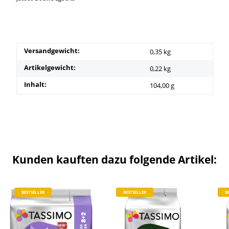
Versandgewicht:
0,35 kg
Artikelgewicht:
0,22
kg
Inhalt:
104,00 g
Kunden kauften dazu folgende Artikel:
BESTSELLER
BESTSELLER
B