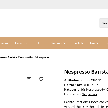
messo
Tassimo
E.S.E
für Senseo
Lösllich
Tee
z
resso Barista Cioccolatino 10 Kapseln
Nespresso Barista
Artikelnummer:
7766.20
Haltbar bis:
31.05.2027
Kategorie:
für Nespresso®* C
Hersteller:
Nespresso
Barista Creations Cioccolato 
vorzüglichen Geschmack des g