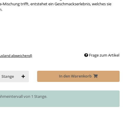
a-Mischung trifft, entstehet ein Geschmackserlebnis, welches sie
n.
Frage zum Artikel
Ausland abweichend)
In den Warenkorb
Stange
ahmeintervall von 1 Stange.