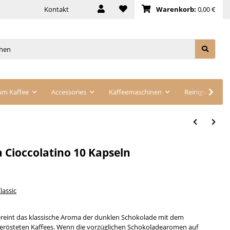
Kontakt
Warenkorb:
0,00 €
um Kaffee
Accessories
Kaffeemaschinen
Reinigung
 Cioccolatino 10 Kapseln
lassic
vereint das klassische Aroma der dunklen Schokolade mit dem
erösteten Kaffees. Wenn die vorzüglichen Schokoladearomen auf