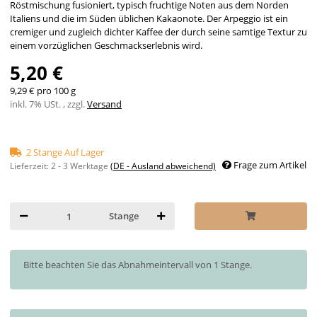
Röstmischung fusioniert, typisch fruchtige Noten aus dem Norden
Italiens und die im Süden üblichen Kakaonote. Der Arpeggio ist ein
cremiger und zugleich dichter Kaffee der durch seine samtige Textur zu
einem vorzüglichen Geschmackserlebnis wird.
5,20 €
9,29 € pro 100 g
inkl. 7% USt. , zzgl.
Versand
2 Stange Auf Lager
Frage zum Artikel
Lieferzeit:
2 - 3 Werktage
(DE - Ausland abweichend)
Stange
x
Bitte beachten Sie das Abnahmeintervall von 1 Stange.