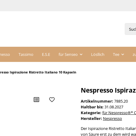
messo
Tassimo
E.S.E
für Senseo
Lösllich
Tee
z
esso Ispirazione Ristretto Italiano 10 Kapseln
Nespresso Ispiraz
Artikelnummer:
7885.20
Haltbar bis:
31.08.2027
Kategorie:
für Nespresso®* C
Hersteller:
Nespresso
Der Ispirazione Ristretto Ital
von Säure erst zu dem wird was 