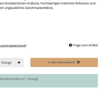
d aus brasilianischen Arabicas, hochwertigen indischen Robustas und
 ein unglaubliches Geschmackerlebnis.
Frage zum Artikel
Ausland abweichend)
In den Warenkorb
Stange
ahmeintervall von 1 Stange.