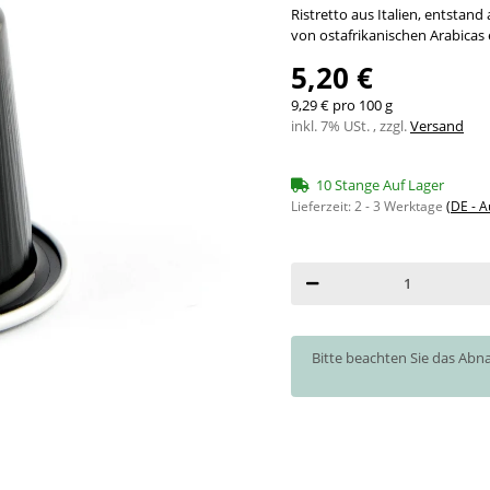
Ristretto aus Italien, entstan
von ostafrikanischen Arabicas
5,20 €
9,29 € pro 100 g
inkl. 7% USt. , zzgl.
Versand
10 Stange Auf Lager
Lieferzeit:
2 - 3 Werktage
(DE - 
x
Bitte beachten Sie das Abn