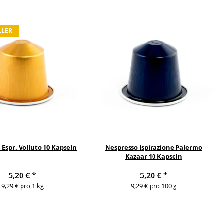
LLER
Espr. Volluto 10 Kapseln
Nespresso Ispirazione Palermo
Kazaar 10 Kapseln
5,20 €
*
5,20 €
*
9,29 € pro 1 kg
9,29 € pro 100 g