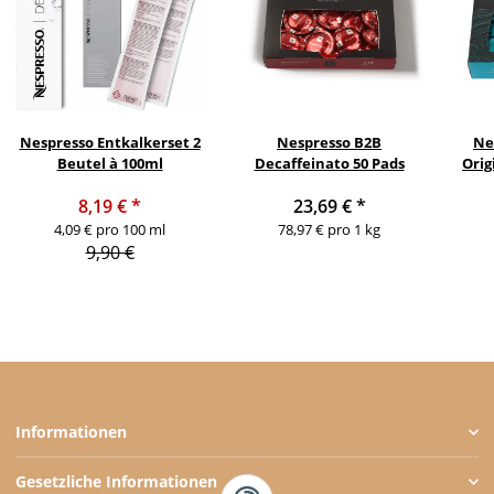
Nespresso Entkalkerset 2
Nespresso B2B
Ne
Beutel à 100ml
Decaffeinato 50 Pads
Orig
8,19 €
*
23,69 €
*
4,09 € pro 100 ml
78,97 € pro 1 kg
9,90 €
Informationen
Gesetzliche Informationen