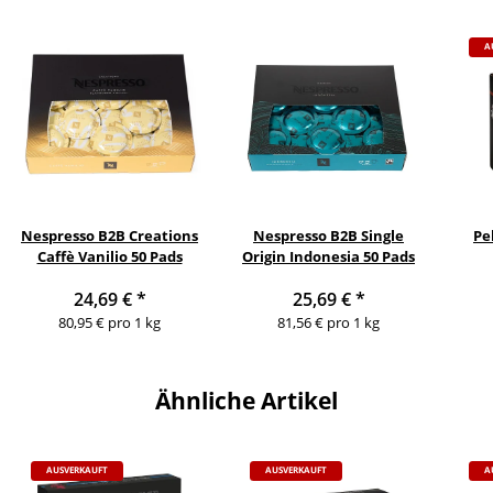
A
Nespresso B2B Creations
Nespresso B2B Single
Pe
Caffè Vanilio 50 Pads
Origin Indonesia 50 Pads
24,69 €
*
25,69 €
*
80,95 € pro 1 kg
81,56 € pro 1 kg
Ähnliche Artikel
AUSVERKAUFT
AUSVERKAUFT
A