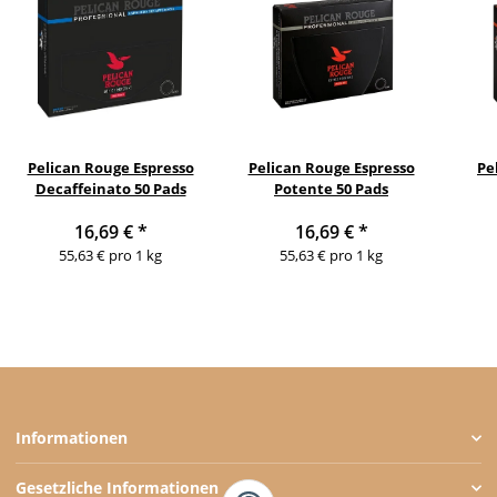
Pelican Rouge Espresso
Pelican Rouge Espresso
Pe
Decaffeinato 50 Pads
Potente 50 Pads
16,69 €
*
16,69 €
*
55,63 € pro 1 kg
55,63 € pro 1 kg
Informationen
Gesetzliche Informationen