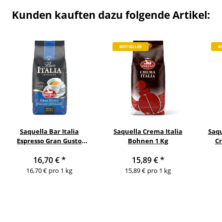
Kunden kauften dazu folgende Artikel:
BESTSELLER
B
Saquella Bar Italia
Saquella Crema Italia
Saqu
Espresso Gran Gusto
Bohnen 1 Kg
C
Bohnen 1 Kg
16,70 €
*
15,89 €
*
16,70 € pro 1 kg
15,89 € pro 1 kg