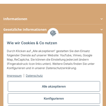
Informationen
Gesetzliche Informationen
Zahlungsarten
Wie wir Cookies & Co nutzen
Social Media
Durch Klicken auf „Alle akzeptieren“ gestatten Sie den Einsatz
folgender Dienste auf unserer Website: YouTube, Vimeo, Google
Map, ReCaptcha. Sie können die Einstellung jederzeit ändern
(Fingerabdruck-Icon links unten). Weitere Details finden Sie unter
Versand
Konfigurieren
und in unserer
Datenschutzerklärung
.
Impressum
|
Datenschutz
Vertrag widerrufen
Alle akzeptieren
* * Diese Marke gehört Dritten, die keinerlei Verbindung zu willkaffeehaben.de
Konfigurieren
haben
* Alle Preise inkl. gesetzlicher USt. , zzgl.
Versand