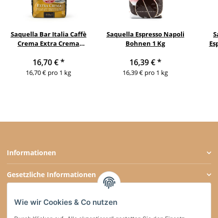
Saquella Bar Italia Caffè
Saquella Espresso Napoli
S
Crema Extra Crema
Bohnen 1 Kg
Es
Bohnen 1 Kg
16,70 €
*
16,39 €
*
16,70 € pro 1 kg
16,39 € pro 1 kg
Informationen
Gesetzliche Informationen
Zahlungsarten
Wie wir Cookies & Co nutzen