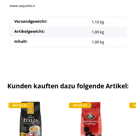
www.saquella.it
Versandgewicht:
1,10 kg
Artikelgewicht:
1,00
kg
Inhalt:
1,00 kg
Kunden kauften dazu folgende Artikel:
BESTSELLER
BESTSELLER
B