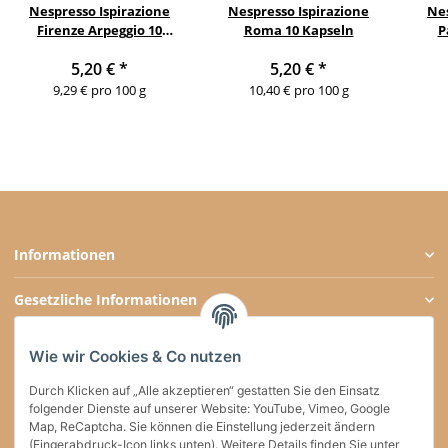
Nespresso Ispirazione
Nespresso Ispirazione
Nes
Firenze Arpeggio 10
Roma 10 Kapseln
P
Kapseln
5,20 €
*
5,20 €
*
9,29 € pro 100 g
10,40 € pro 100 g
Informationen
Gesetzliche Informationen
Zahlungsarten
Wie wir Cookies & Co nutzen
Social Media
Durch Klicken auf „Alle akzeptieren“ gestatten Sie den Einsatz
folgender Dienste auf unserer Website: YouTube, Vimeo, Google
Map, ReCaptcha. Sie können die Einstellung jederzeit ändern
(Fingerabdruck-Icon links unten). Weitere Details finden Sie unter